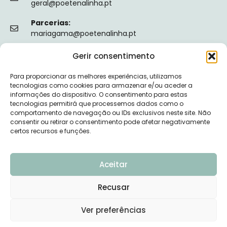
geral@poetenalinha.pt
Parcerias:
mariagama@poetenalinha.pt
Gerir consentimento
INFORMAÇÕES LEGAIS
Para proporcionar as melhores experiências, utilizamos
Política de privacidade
tecnologias como cookies para armazenar e/ou aceder a
informações do dispositivo. O consentimento para estas
Termos e Condições
tecnologias permitirá que processemos dados como o
comportamento de navegação ou IDs exclusivos neste site. Não
Livro de reclamações
consentir ou retirar o consentimento pode afetar negativamente
certos recursos e funções.
Nº de Registo da ERS: E149128
Aceitar
Recusar
© 2026 PÕE-TE NA LINHA - DESENVOLVIDO POR
Ver preferências
UPSCAPE STUDIO
Precisas de ajuda?