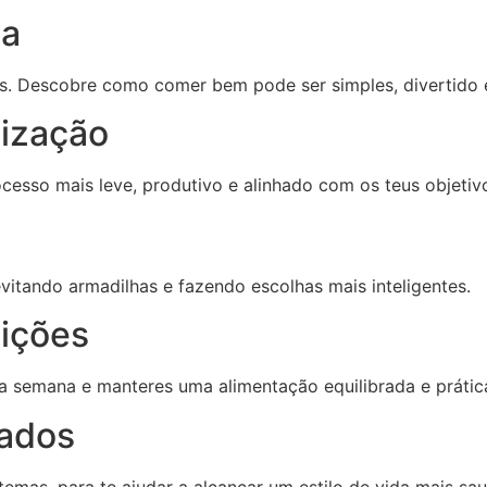
ha
sas. Descobre como comer bem pode ser simples, divertido
ização
ocesso mais leve, produtivo e alinhado com os teus objetiv
 evitando armadilhas e fazendo escolhas mais inteligentes.
ições
ua semana e manteres uma alimentação equilibrada e prátic
dados
emas, para te ajudar a alcançar um estilo de vida mais sau