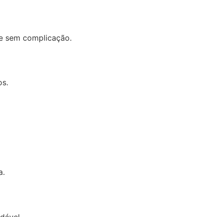
 e sem complicação.
os.
a.
dável.