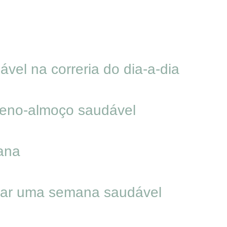
vel na correria do dia-a-dia
ueno-almoço saudável
ana
izar uma semana saudável