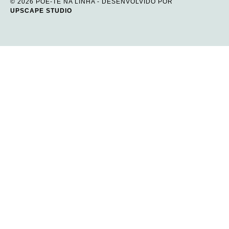
© 2026 PÕE-TE NA LINHA - DESENVOLVIDO POR
UPSCAPE STUDIO