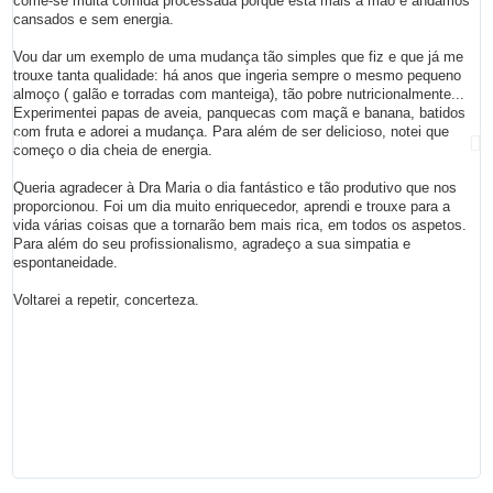
come-se muita comida processada porque está mais à mão e andamos
a
cansados e sem energia.
o
m
Vou dar um exemplo de uma mudança tão simples que fiz e que já me
E
trouxe tanta qualidade: há anos que ingeria sempre o mesmo pequeno
e
almoço ( galão e torradas com manteiga), tão pobre nutricionalmente...
r
Experimentei papas de aveia, panquecas com maçã e banana, batidos
com fruta e adorei a mudança. Para além de ser delicioso, notei que
E
começo o dia cheia de energia.
e
a
Queria agradecer à Dra Maria o dia fantástico e tão produtivo que nos
n
proporcionou. Foi um dia muito enriquecedor, aprendi e trouxe para a
m
vida várias coisas que a tornarão bem mais rica, em todos os aspetos.
m
Para além do seu profissionalismo, agradeço a sua simpatia e
M
espontaneidade.
d
t
Voltarei a repetir, concerteza.
I
o
p
s
u
e
A
t
t