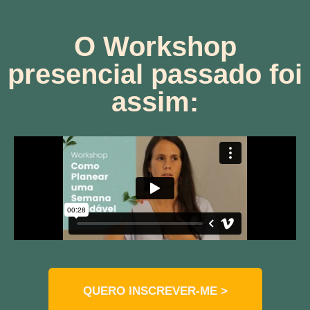
O Workshop
presencial passado foi
assim:
QUERO INSCREVER-ME >