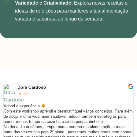
Variedade e Criatividade:
Explora novas receitas e
ideias de refeições para manteres a tua alimentação
variada e saborosa ao longo da semana.
Dora Cardoso





Adorei a experiência
B
Com este workshop aprendi e desmistifiquei vários conceitos. Para além
P
de adquirir uma vida mais saudável, adquiri também estratégias para
d
perder menos tempo na cozinha e ainda poupar dinheiro.
n
No dia a dia andámos sempre numa correria e a alimentação,a maior
i
parte das vezes fica para 2⁰ plano...passamos muitas horas sem comer,
e