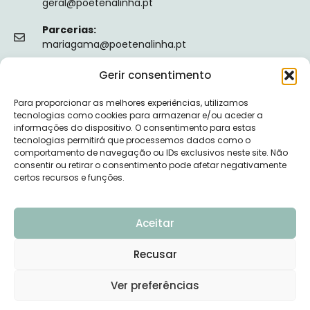
geral@poetenalinha.pt
Parcerias:
mariagama@poetenalinha.pt
Gerir consentimento
INFORMAÇÕES LEGAIS
Para proporcionar as melhores experiências, utilizamos
Política de privacidade
tecnologias como cookies para armazenar e/ou aceder a
informações do dispositivo. O consentimento para estas
Termos e Condições
tecnologias permitirá que processemos dados como o
comportamento de navegação ou IDs exclusivos neste site. Não
Livro de reclamações
consentir ou retirar o consentimento pode afetar negativamente
certos recursos e funções.
Nº de Registo da ERS: E149128
Aceitar
Recusar
© 2026 PÕE-TE NA LINHA - DESENVOLVIDO POR
Ver preferências
UPSCAPE STUDIO