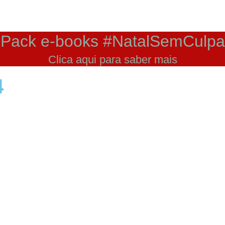
Pack e-books #NatalSemCulpa
Clica aqui para saber mais
4