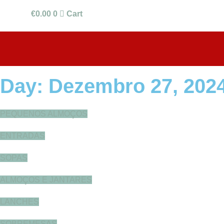
€
0.00
0
Cart
Day: Dezembro 27, 202
PEQUENOS ALMOÇOS
ENTRADAS
SOPAS
ALMOÇOS E JANTARES
LANCHES
SOBREMESAS