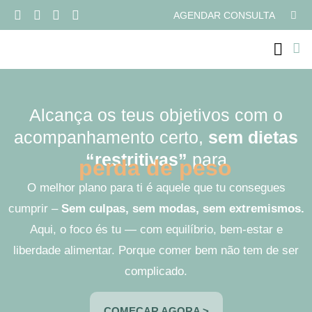
AGENDAR CONSULTA
PROGRAMAS ONLI
Alcança os teus objetivos com o
acompanhamento certo,
sem dietas
“restritivas”
para
p
e
r
d
a
d
e
p
e
s
o
O melhor plano para ti é aquele que tu consegues
cumprir –
Sem culpas, sem modas, sem extremismos.
Aqui, o foco és tu — com equilíbrio, bem-estar e
liberdade alimentar. Porque comer bem não tem de ser
complicado.
COMEÇAR AGORA >