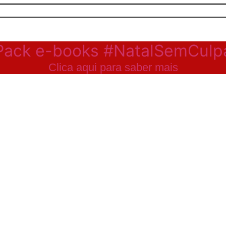
Pack e-books #NatalSemCulp
Clica aqui para saber mais