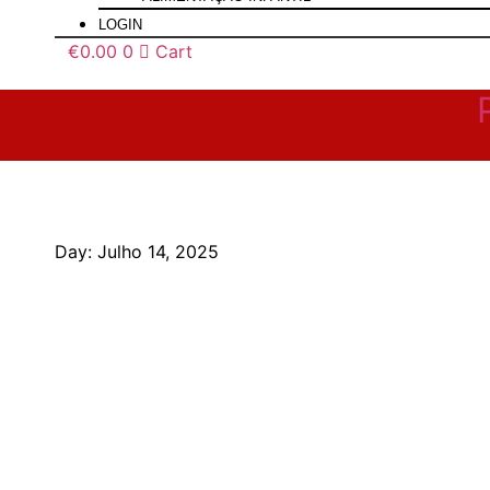
LOGIN
€
0.00
0
Cart
Day: Julho 14, 2025
PEQUENOS ALMOÇOS
ENTRADAS
SOPAS
ALMOÇOS E JANTARES
LANCHES