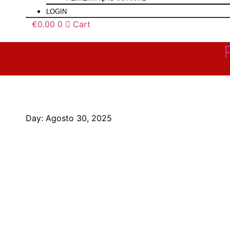
LOGIN
€
0.00
0
Cart
Day: Agosto 30, 2025
PEQUENOS ALMOÇOS
ENTRADAS
SOPAS
ALMOÇOS E JANTARES
LANCHES