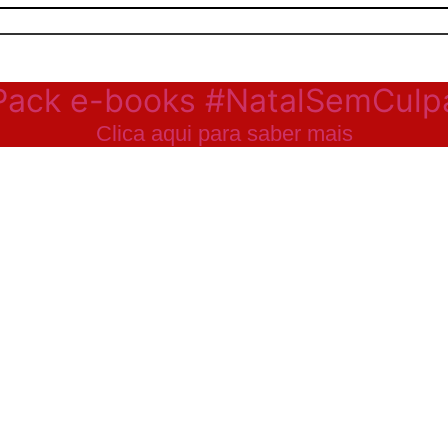
Pack e-books #NatalSemCulp
Clica aqui para saber mais