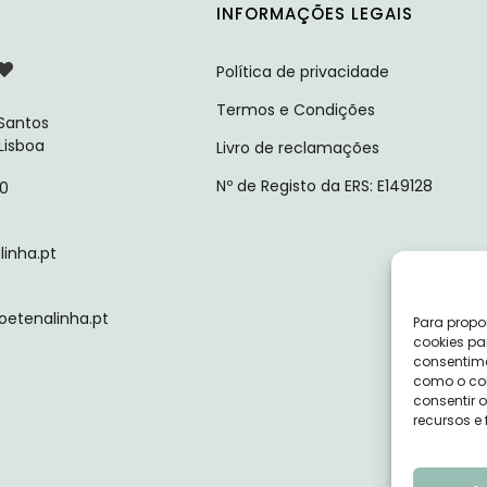
INFORMAÇÕES LEGAIS
Política de privacidade
Termos e Condições
 Santos
 Lisboa
Livro de reclamações
Nº de Registo da ERS: E149128
10
inha.pt
tenalinha.pt
Para propo
cookies pa
consentime
como o com
consentir 
recursos e