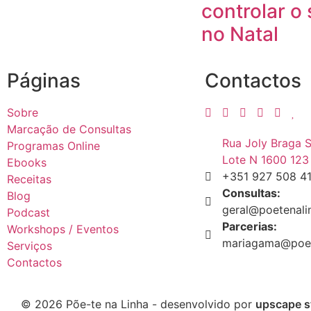
controlar o
no Natal
Páginas
Contactos
Sobre
Marcação de Consultas
Rua Joly Braga 
Programas Online
Lote N 1600 123
Ebooks
+351 927 508 4
Receitas
Consultas:
Blog
geral@poetenali
Podcast
Parcerias:
Workshops / Eventos
mariagama@poet
Serviços
Contactos
© 2026 Põe-te na Linha - desenvolvido por
upscape s