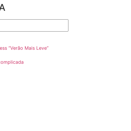
A
ss “Verão Mais Leve”
complicada