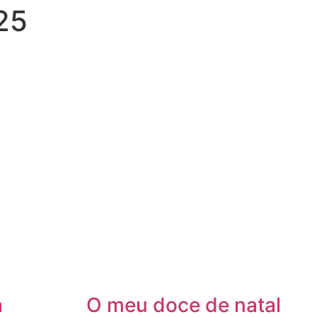
25
a
O meu doce de natal