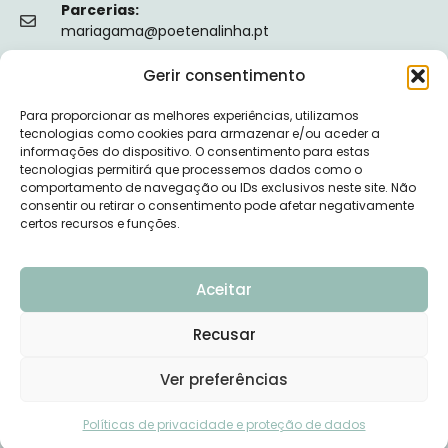
Parcerias:
mariagama@poetenalinha.pt
Gerir consentimento
INFORMAÇÕES LEGAIS
Para proporcionar as melhores experiências, utilizamos
Política de privacidade
tecnologias como cookies para armazenar e/ou aceder a
informações do dispositivo. O consentimento para estas
Termos e Condições
tecnologias permitirá que processemos dados como o
comportamento de navegação ou IDs exclusivos neste site. Não
Livro de reclamações
consentir ou retirar o consentimento pode afetar negativamente
certos recursos e funções.
Nº de Registo da ERS: E149128
Aceitar
Recusar
© 2026 PÕE-TE NA LINHA - DESENVOLVIDO POR
Ver preferências
UPSCAPE STUDIO
Políticas de privacidade e proteção de dados