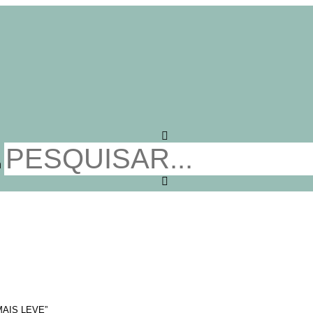
h
AIS LEVE”