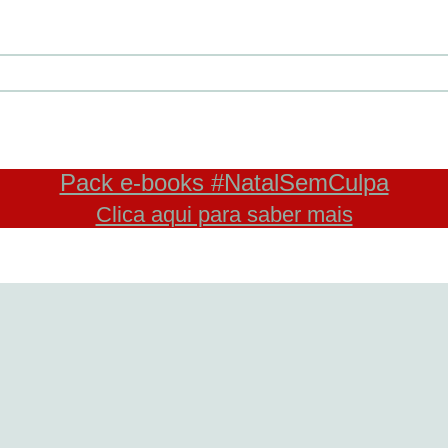
Pack e-books #NatalSemCulpa
Clica aqui para saber mais