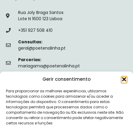
Rua Joly Braga Santos
Lote N 1600 123 Lisboa
+351 927 508 410
Consultas:
geral@poetenalinha.pt
Parcerias:
mariagama@poetenalinha.pt
Gerir consentimento
INFORMAÇÕES LEGAIS
Para proporcionar as melhores experiências, utilizamos
Política de privacidade
tecnologias como cookies para armazenar e/ou aceder a
informações do dispositivo. O consentimento para estas
Termos e Condições
tecnologias permitirá que processemos dados como o
comportamento de navegação ou IDs exclusivos neste site. Não
Livro de reclamações
consentir ou retirar o consentimento pode afetar negativamente
certos recursos e funções.
Nº de Registo da ERS: E149128