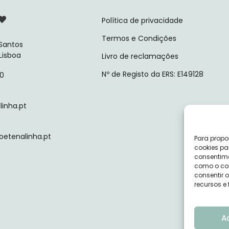
Política de privacidade
Termos e Condições
 Santos
 Lisboa
Livro de reclamações
Nº de Registo da ERS: E149128
10
inha.pt
tenalinha.pt
Para propo
cookies pa
consentime
como o com
consentir 
recursos e
A