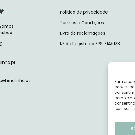
Política de privacidade
Termos e Condições
 Santos
 Lisboa
Livro de reclamações
Nº de Registo da ERS: E149128
10
inha.pt
tenalinha.pt
Para propo
cookies pa
consentime
como o com
consentir 
recursos e
A