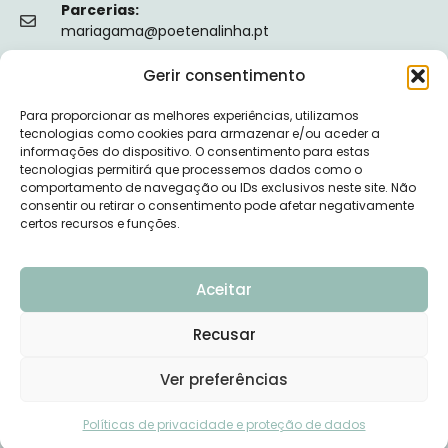
Parcerias:
mariagama@poetenalinha.pt
Gerir consentimento
INFORMAÇÕES LEGAIS
Para proporcionar as melhores experiências, utilizamos
Política de privacidade
tecnologias como cookies para armazenar e/ou aceder a
informações do dispositivo. O consentimento para estas
Termos e Condições
tecnologias permitirá que processemos dados como o
comportamento de navegação ou IDs exclusivos neste site. Não
Livro de reclamações
consentir ou retirar o consentimento pode afetar negativamente
certos recursos e funções.
Nº de Registo da ERS: E149128
Aceitar
Recusar
© 2026 PÕE-TE NA LINHA - DESENVOLVIDO POR
Ver preferências
UPSCAPE STUDIO
Políticas de privacidade e proteção de dados