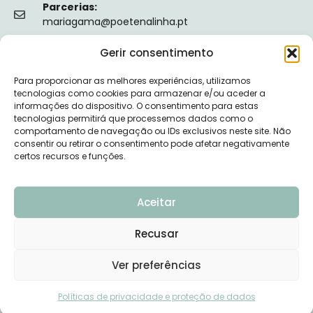
Parcerias:
mariagama@poetenalinha.pt
Gerir consentimento
INFORMAÇÕES LEGAIS
Para proporcionar as melhores experiências, utilizamos
Política de privacidade
tecnologias como cookies para armazenar e/ou aceder a
informações do dispositivo. O consentimento para estas
Termos e Condições
tecnologias permitirá que processemos dados como o
comportamento de navegação ou IDs exclusivos neste site. Não
Livro de reclamações
consentir ou retirar o consentimento pode afetar negativamente
certos recursos e funções.
Nº de Registo da ERS: E149128
Aceitar
Recusar
© 2026 PÕE-TE NA LINHA - DESENVOLVIDO POR
Ver preferências
UPSCAPE STUDIO
Políticas de privacidade e proteção de dados