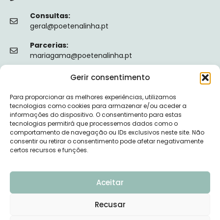
Consultas:
geral@poetenalinha.pt
Parcerias:
mariagama@poetenalinha.pt
Gerir consentimento
INFORMAÇÕES LEGAIS
Para proporcionar as melhores experiências, utilizamos
Política de privacidade
tecnologias como cookies para armazenar e/ou aceder a
informações do dispositivo. O consentimento para estas
Termos e Condições
tecnologias permitirá que processemos dados como o
comportamento de navegação ou IDs exclusivos neste site. Não
Livro de reclamações
consentir ou retirar o consentimento pode afetar negativamente
certos recursos e funções.
Nº de Registo da ERS: E149128
Aceitar
Recusar
© 2026 PÕE-TE NA LINHA - DESENVOLVIDO POR