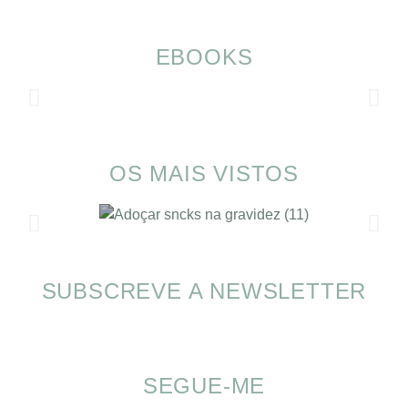
EBOOKS
OS MAIS VISTOS
SUBSCREVE A NEWSLETTER
SOMP (SOP): 5 Ideias de Pequenos Almoços
para o Verão
SEGUE-ME