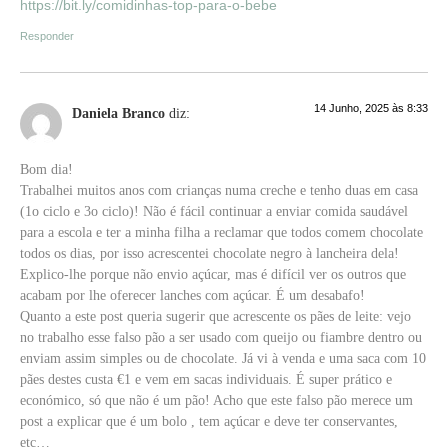
https://bit.ly/comidinhas-top-para-o-bebe
Responder
14 Junho, 2025 às 8:33
Daniela Branco
diz:
Bom dia!
Trabalhei muitos anos com crianças numa creche e tenho duas em casa
(1o ciclo e 3o ciclo)! Não é fácil continuar a enviar comida saudável
para a escola e ter a minha filha a reclamar que todos comem chocolate
todos os dias, por isso acrescentei chocolate negro à lancheira dela!
Explico-lhe porque não envio açúcar, mas é difícil ver os outros que
acabam por lhe oferecer lanches com açúcar. É um desabafo!
Quanto a este post queria sugerir que acrescente os pães de leite: vejo
no trabalho esse falso pão a ser usado com queijo ou fiambre dentro ou
enviam assim simples ou de chocolate. Já vi à venda e uma saca com 10
pães destes custa €1 e vem em sacas individuais. É super prático e
económico, só que não é um pão! Acho que este falso pão merece um
post a explicar que é um bolo , tem açúcar e deve ter conservantes,
etc…