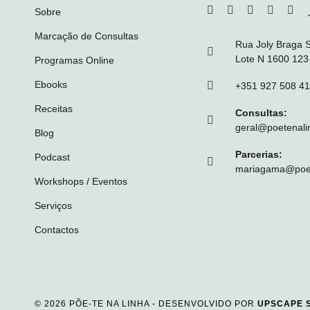
Sobre
Marcação de Consultas
Rua Joly Braga 
Lote N 1600 123
Programas Online
Ebooks
+351 927 508 4
Receitas
Consultas:
geral@poetenali
Blog
Parcerias:
Podcast
mariagama@poet
Workshops / Eventos
Serviços
Contactos
© 2026 PÕE-TE NA LINHA - DESENVOLVIDO POR
UPSCAPE 