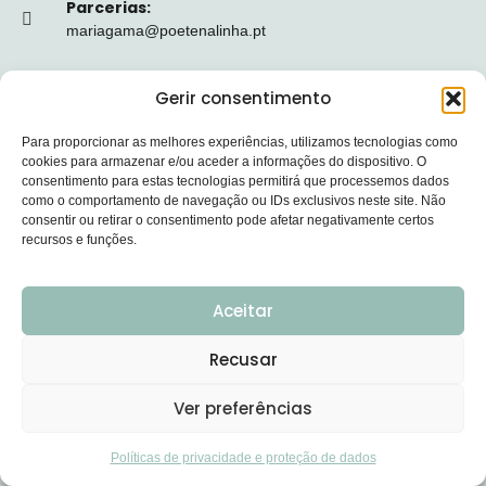
Parcerias:
mariagama@poetenalinha.pt
INFORMAÇÕES LEGAIS
Gerir consentimento
Política de privacidade
Para proporcionar as melhores experiências, utilizamos tecnologias como
cookies para armazenar e/ou aceder a informações do dispositivo. O
Termos e Condições
consentimento para estas tecnologias permitirá que processemos dados
como o comportamento de navegação ou IDs exclusivos neste site. Não
Livro de reclamações
consentir ou retirar o consentimento pode afetar negativamente certos
recursos e funções.
Nº de Registo da ERS: E149128
Aceitar
Recusar
© 2026 PÕE-TE NA LINHA - DESENVOLVIDO POR
Ver preferências
UPSCAPE STUDIO
Políticas de privacidade e proteção de dados