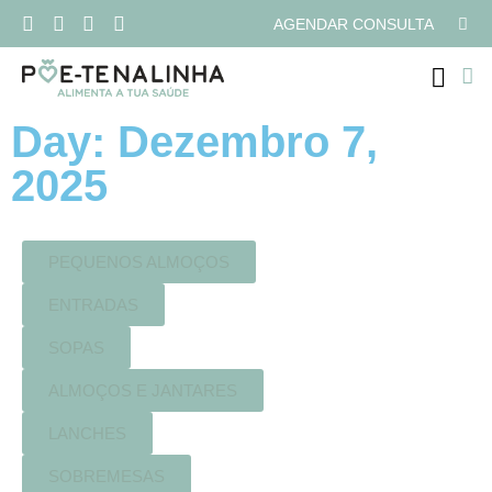
AGENDAR CONSULTA
Day: Dezembro 7,
2025
PEQUENOS ALMOÇOS
ENTRADAS
SOPAS
ALMOÇOS E JANTARES
LANCHES
SOBREMESAS