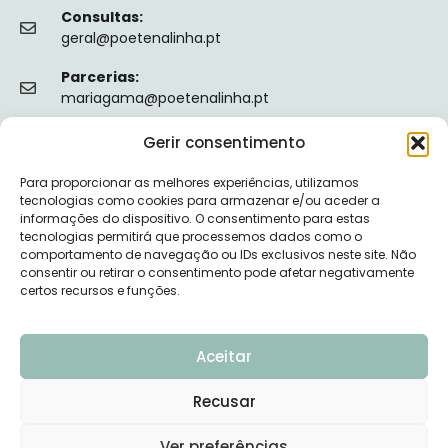
Consultas:
geral@poetenalinha.pt
Parcerias:
mariagama@poetenalinha.pt
Gerir consentimento
INFORMAÇÕES LEGAIS
Para proporcionar as melhores experiências, utilizamos
Política de privacidade
tecnologias como cookies para armazenar e/ou aceder a
informações do dispositivo. O consentimento para estas
Termos e Condições
tecnologias permitirá que processemos dados como o
comportamento de navegação ou IDs exclusivos neste site. Não
Livro de reclamações
consentir ou retirar o consentimento pode afetar negativamente
certos recursos e funções.
Nº de Registo da ERS: E149128
Aceitar
Recusar
© 2026 PÕE-TE NA LINHA - DESENVOLVIDO POR
Ver preferências