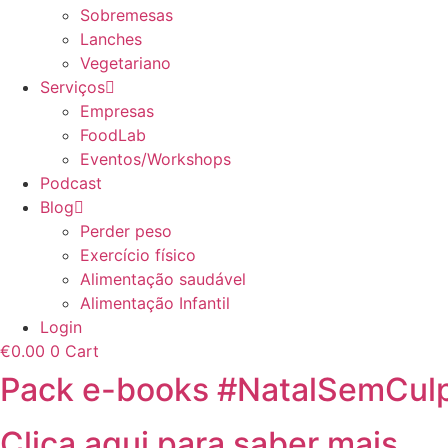
Sobremesas
Lanches
Vegetariano
Serviços
Empresas
FoodLab
Eventos/Workshops
Podcast
Blog
Perder peso
Exercício físico
Alimentação saudável
Alimentação Infantil
Login
€
0.00
0
Cart
Pack e-books #NatalSemCul
Clica aqui para saber mais