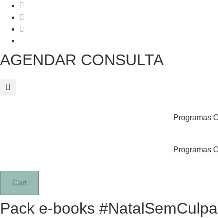
Skip
to
content
AGENDAR CONSULTA
Programas O
Programas O
Cart
Pack e-books #NatalSemCulpa