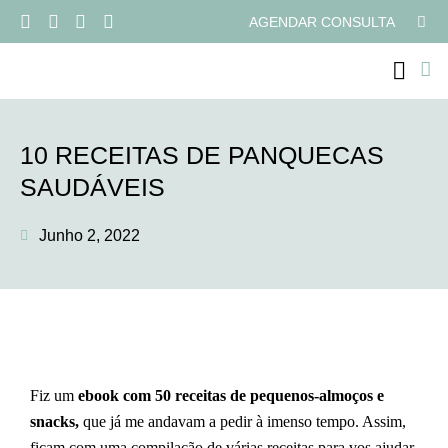
AGENDAR CONSULTA
PROGRAMAS ONLI
10 RECEITAS DE PANQUECAS
SAUDÁVEIS
Junho 2, 2022
Fiz um
ebook com 50 receitas de pequenos-almoços e
snacks,
que já me andavam a pedir à imenso tempo. Assim,
ficam com uma compilação de várias receitas para vos ajudar