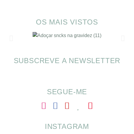
OS MAIS VISTOS
SUBSCREVE A NEWSLETTER
SOMP (SOP): 5 Ideias de Pequenos Almoços
para o Verão
SEGUE-ME
INSTAGRAM