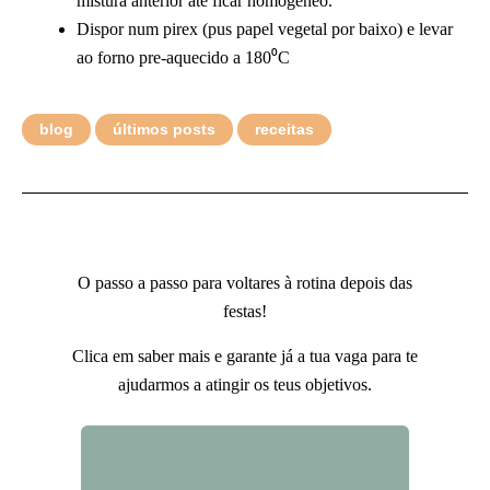
mistura anterior até ficar homogéneo.
Dispor num pirex (pus papel vegetal por baixo) e levar
ao forno pre-aquecido a 180⁰C
blog
últimos posts
receitas
O passo a passo para voltares à rotina depois das
festas!
Clica em saber mais e garante já a tua vaga para te
ajudarmos a atingir os teus objetivos.
QUERO SABER MAIS