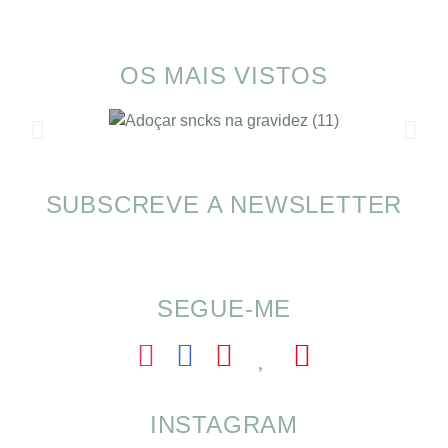
OS MAIS VISTOS
SUBSCREVE A NEWSLETTER
SOMP (SOP): 5 Ideias de Pequenos Almoços
para o Verão
SEGUE-ME
INSTAGRAM