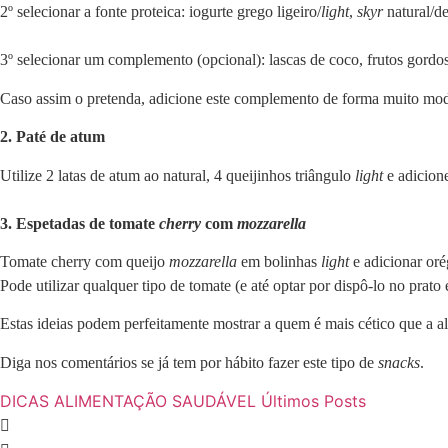
2º selecionar a fonte proteica: iogurte grego ligeiro/
light
,
skyr
natural/de
3º selecionar um complemento (opcional): lascas de coco, frutos gordos
Caso assim o pretenda, adicione este complemento de forma muito mode
2. Paté de atum
Utilize 2 latas de atum ao natural, 4 queijinhos triângulo
light
e adicione
3. Espetadas de tomate
cherry
com
mozzarella
Tomate cherry com queijo
mozzarella
em bolinhas
light
e adicionar oré
Pode utilizar qualquer tipo de tomate (e até optar por dispô-lo no prato
Estas ideias podem perfeitamente mostrar a quem é mais cético que a a
Diga nos comentários se já tem por hábito fazer este tipo de
snacks
.
DICAS
ALIMENTAÇÃO SAUDÁVEL
Últimos Posts