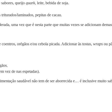
 sabores, queijo
quark
, leite, bebida de soja.
 triturados/laminados, pepitas de cacau.
rada, uma vez que é nesta parte que muitas vezes se adicionam demasi
 coentros, orégãos e/ou cebola picada. Adicionar às tostas,
wraps
ou pã
gãos.
 em vez de nas espetadas).
limentação saudável não tem de ser aborrecida e… é inclusive muito sa