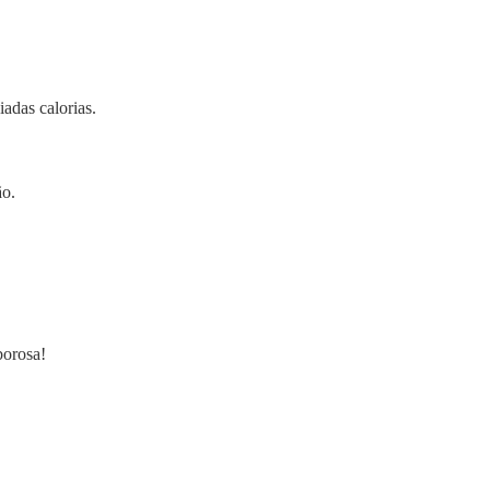
adas calorias.
o.
borosa!