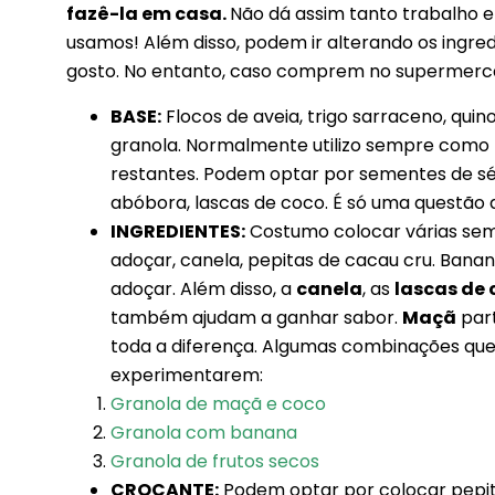
fazê-la em casa.
Não dá assim tanto trabalho 
usamos! Além disso, podem ir alterando os ingre
gosto. No entanto, caso comprem no supermerca
BASE:
Flocos de aveia, trigo sarraceno, quin
granola. Normalmente utilizo sempre como b
restantes. Podem optar por sementes de s
abóbora, lascas de coco. É só uma questão
INGREDIENTES:
Costumo colocar várias seme
adoçar, canela, pepitas de cacau cru. Ba
adoçar. Além disso, a
canela
, as
lascas de 
também ajudam a ganhar sabor.
Maçã
part
toda a diferença. Algumas combinações que
experimentarem:
Granola de maçã e coco
Granola com banana
Granola de frutos secos
CROCANTE:
Podem optar por colocar pepita