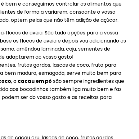
e é bem e conseguimos controlar os alimentos que
dientes de forma a variarem, consoante o vosso
do, optem pelas que não têm adição de açúcar.
oa, flocos de aveia. São tudo opções para a vossa
ase os flocos de aveia e depois vou adicionando os
ésamo, amêndoa laminada, caju, sementes de
 de adaptarem ao vosso gosto!
ntes, frutos gordos, lascas de coco, fruta para
nana bem madura, esmagada, serve muito bem para
coco
, o
cacau em pó
são sempre ingredientes que
ida aos bocadinhos também liga muito bem e faz
 podem ser do vosso gosto e as receitas para
s de cacau cru, lascas de coco, frutos gordos