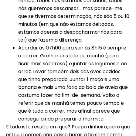
tempo, todos nós estamos cansados, todos
nós queremos descansar… mas parece-me
que se tivermos determinação, não são 5 ou 10
minutos (em que não estamos deitados,
estamos apenas a despacharmo-nos para
tal) que fazem a diferença.
Acordar às 07h00 para sair às 8h15 é sempre
a correr: Grelhar uns bife de manhã (para
ficar mais saboroso) e juntar os legumes e ao
arroz. Levar também dois dos ovos cozidos
que tinha preparado. Juntar 1 maçã e uma
banana e mais uma fatia do bolo de aveia que
costumo fazer no fim-de-semana. Volto a
referir que de manhã temos pouco tempo e
que é tudo a correr, mas afinal parece que
consegui ainda preparar a marmita.
E tudo isto resulta em quê? Poupo dinheiro, sei o que
estou a comer, não passo horas a fio sem comer