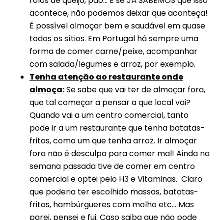
rolos de queijo, pão… E se JÁ SABEMOS que isso
acontece, não podemos deixar que aconteça!
É possível almoçar bem e saudável em quase
todos os sítios. Em Portugal há sempre uma
forma de comer carne/peixe, acompanhar
com salada/legumes e arroz, por exemplo.
Tenha atenção ao restaurante onde
almoça:
Se sabe que vai ter de almoçar fora,
que tal começar a pensar a que local vai?
Quando vai a um centro comercial, tanto
pode ir a um restaurante que tenha batatas-
fritas, como um que tenha arroz. Ir almoçar
fora não é desculpa para comer mal! Ainda na
semana passada tive de comer em centro
comercial e optei pelo H3 e Vitaminas. Claro
que poderia ter escolhido massas, batatas-
fritas, hambúrgueres com molho etc… Mas
parei, pensei e fui. Caso saiba que não pode