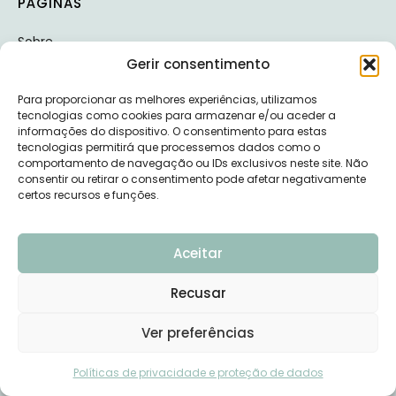
PÁGINAS
Sobre
Gerir consentimento
Marcação de Consultas
Para proporcionar as melhores experiências, utilizamos
Programas Online
tecnologias como cookies para armazenar e/ou aceder a
informações do dispositivo. O consentimento para estas
Ebooks
tecnologias permitirá que processemos dados como o
comportamento de navegação ou IDs exclusivos neste site. Não
Receitas
consentir ou retirar o consentimento pode afetar negativamente
Blog
certos recursos e funções.
Podcast
Aceitar
Workshops / Eventos
Serviços
Recusar
Contactos
Ver preferências
Precisas de ajuda?
CONTACTOS
Políticas de privacidade e proteção de dados