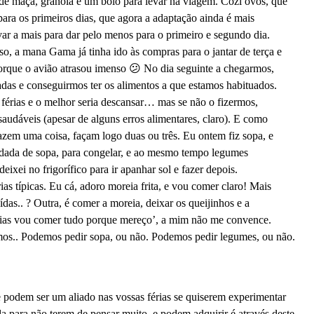
s de maçã, granola e um bolo para levar na viagem. Cozi ovos, que
para os primeiros dias, que agora a adaptação ainda é mais
r a mais para dar pelo menos para o primeiro e segundo dia.
a mana Gama já tinha ido às compras para o jantar de terça e
porque o avião atrasou imenso 😕 No dia seguinte a chegarmos,
das e conseguirmos ter os alimentos a que estamos habituados.
rias e o melhor seria descansar… mas se não o fizermos,
audáveis (apesar de alguns erros alimentares, claro). E como
em uma coisa, façam logo duas ou três. Eu ontem fiz sopa, e
rodada de sopa, para congelar, e ao mesmo tempo legumes
ixei no frigorífico para ir apanhar sol e fazer depois.
 típicas. Eu cá, adoro moreia frita, e vou comer claro! Mais
as.. ? Outra, é comer a moreia, deixar os queijinhos e a
rias vou comer tudo porque mereço’, a mim não me convence.
os.. Podemos pedir sopa, ou não. Podemos pedir legumes, ou não.
 podem ser um aliado nas vossas férias se quiserem experimentar
da para não terem de pensar muito, e podem adquirir é através deste