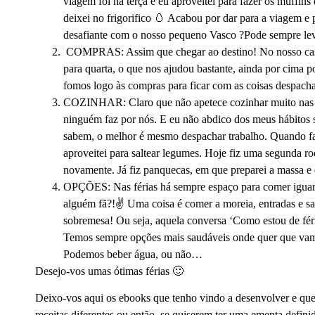
viagem foi na terça e eu aproveitei para fazer os muffin
deixei no frigorifico 🥚 Acabou por dar para a viagem e 
desafiante com o nosso pequeno Vasco ?Pode sempre leva
COMPRAS: Assim que chegar ao destino! No nosso caso, 
para quarta, o que nos ajudou bastante, ainda por cima 
fomos logo às compras para ficar com as coisas despacha
COZINHAR: Claro que não apetece cozinhar muito nas fé
ninguém faz por nós. E eu não abdico dos meus hábitos s
sabem, o melhor é mesmo despachar trabalho. Quando faz
aproveitei para saltear legumes. Hoje fiz uma segunda 
novamente. Já fiz panquecas, em que preparei a massa e de
OPÇÕES: Nas férias há sempre espaço para comer iguarias
alguém fã?!✌ Uma coisa é comer a moreia, entradas e saíd
sobremesa! Ou seja, aquela conversa ‘Como estou de fé
Temos sempre opções mais saudáveis onde quer que vam
Podemos beber água, ou não…
Desejo-vos umas ótimas férias 🙂
Deixo-vos aqui os ebooks que tenho vindo a desenvolver e que
receitas diferentes ou então, se quiserem ter uma ementa defini