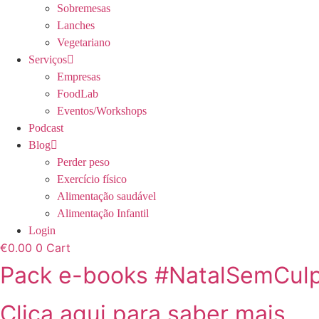
Sobremesas
Lanches
Vegetariano
Serviços
Empresas
FoodLab
Eventos/Workshops
Podcast
Blog
Perder peso
Exercício físico
Alimentação saudável
Alimentação Infantil
Login
€
0.00
0
Cart
Pack e-books #NatalSemCul
Clica aqui para saber mais