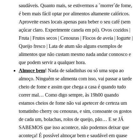
saudáveis. Quanto mais, se estivermos a ´morrer´de fome,
é bem mais fácil optar por alimentos altamente calóricos.
Aproveite esses locais apenas para beber o seu café (sem
açúcar claro. Experimente canela em pó). Ovos cozidos |
Fruta | Frutos secos | Cenouras | Flocos de aveia | Iogurte |
Queijo fresco | Lata de atum são alguns exemplos de
alimentos que não custam mesmo nada andar connosco e
que podem servir a qualquer hora.
Almoce bem
! Nada de saladinhas ou só uma sopa ao
almoço. Ninguém se alimenta com isso, vai passar a tarde
cheio de fome e assim que chega a casa é quando tudo
correr mal… Como digo sempre, às 19h00 quando
estamos cheios de fome não vai apetecer de certeza um
tomatinho cherry ou cenouras, e sim, consoante os gostos
de cada um, bolachas, rolos de queijo, pão… E se JÁ
SABEMOS que isso acontece, não podemos deixar que
aconteça! É possível almoçar bem e saudável em quase