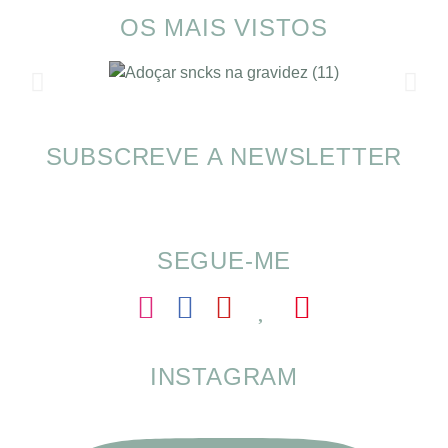
OS MAIS VISTOS
SUBSCREVE A NEWSLETTER
SOMP (SOP): 5 Ideias de Pequenos Almoços
para o Verão
SEGUE-ME
INSTAGRAM