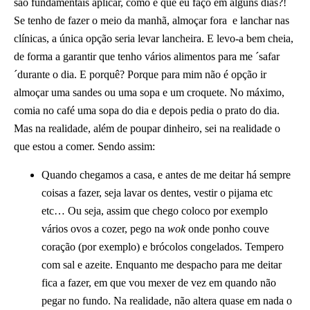
são fundamentais aplicar, como é que eu faço em alguns dias?!
Se tenho de fazer o meio da manhã, almoçar fora e lanchar nas
clínicas, a única opção seria levar lancheira. E levo-a bem cheia,
de forma a garantir que tenho vários alimentos para me ´safar
´durante o dia. E porquê? Porque para mim não é opção ir
almoçar uma sandes ou uma sopa e um croquete. No máximo,
comia no café uma sopa do dia e depois pedia o prato do dia.
Mas na realidade, além de poupar dinheiro, sei na realidade o
que estou a comer. Sendo assim:
Quando chegamos a casa, e antes de me deitar há sempre
coisas a fazer, seja lavar os dentes, vestir o pijama etc
etc… Ou seja, assim que chego coloco por exemplo
vários ovos a cozer, pego na
wok
onde ponho couve
coração (por exemplo) e brócolos congelados. Tempero
com sal e azeite. Enquanto me despacho para me deitar
fica a fazer, em que vou mexer de vez em quando não
pegar no fundo. Na realidade, não altera quase em nada o