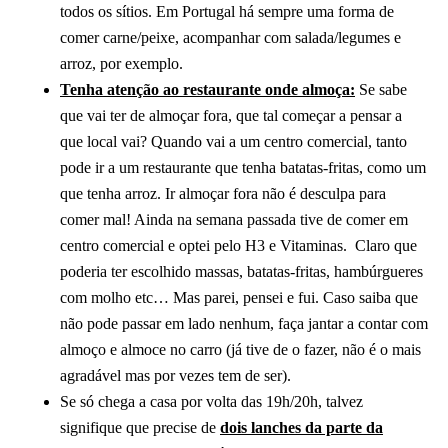
todos os sítios. Em Portugal há sempre uma forma de
comer carne/peixe, acompanhar com salada/legumes e
arroz, por exemplo.
Tenha atenção ao restaurante onde almoça:
Se sabe
que vai ter de almoçar fora, que tal começar a pensar a
que local vai? Quando vai a um centro comercial, tanto
pode ir a um restaurante que tenha batatas-fritas, como um
que tenha arroz. Ir almoçar fora não é desculpa para
comer mal! Ainda na semana passada tive de comer em
centro comercial e optei pelo H3 e Vitaminas. Claro que
poderia ter escolhido massas, batatas-fritas, hambúrgueres
com molho etc… Mas parei, pensei e fui. Caso saiba que
não pode passar em lado nenhum, faça jantar a contar com
almoço e almoce no carro (já tive de o fazer, não é o mais
agradável mas por vezes tem de ser).
Se só chega a casa por volta das 19h/20h, talvez
signifique que precise de
dois lanches da parte da