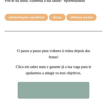
Põe-te na linha! Alimenta a tua saúde! #poetenalinha
alimentação saudável
dicas
últimos posts
O passo a passo para voltares à rotina depois das
festas!
Clica em saber mais e garante já a tua vaga para te
ajudarmos a atingir os teus objetivos.
QUERO SABER MAIS