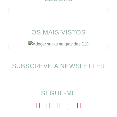
OS MAIS VISTOS
SUBSCREVE A NEWSLETTER
SOMP (SOP): 5 Ideias de Pequenos Almoços
para o Verão
SEGUE-ME