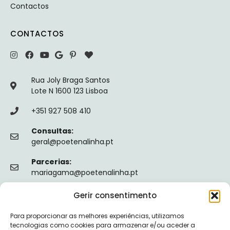
Contactos
CONTACTOS
Rua Joly Braga Santos
Lote N 1600 123 Lisboa
+351 927 508 410
Consultas:
geral@poetenalinha.pt
Parcerias:
mariagama@poetenalinha.pt
Gerir consentimento
INFORMAÇÕES LEGAIS
Para proporcionar as melhores experiências, utilizamos
Política de privacidade
tecnologias como cookies para armazenar e/ou aceder a