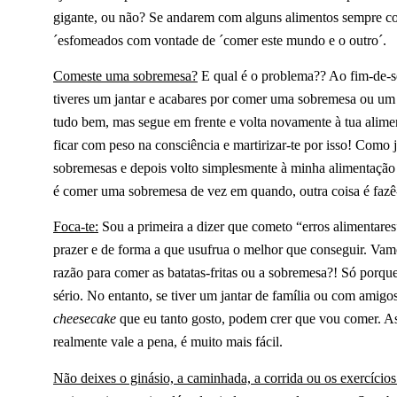
gigante, ou não? Se andarem com alguns alimentos sempre c
´esfomeados com vontade de ´comer este mundo e o outro´.
Comeste uma sobremesa?
E qual é o problema?? Ao fim-de-se
tiveres um jantar e acabares por comer uma sobremesa ou um
tudo bem, mas segue em frente e volta novamente à tua alim
ficar com peso na consciência e martirizar-te por isso! Com
sobremesas e depois volto simplesmente à minha alimentação n
é comer uma sobremesa de vez em quando, outra coisa é fazê-l
Foca-te:
Sou a primeira a dizer que cometo “erros alimentare
prazer e de forma a que usufrua o melhor que conseguir. Va
razão para comer as batatas-fritas ou a sobremesa?! Só porque 
sério. No entanto, se tiver um jantar de família ou com amigos,
cheesecake
que eu tanto gosto, podem crer que vou comer. As
realmente vale a pena, é muito mais fácil.
Não deixes o ginásio, a caminhada, a corrida ou os exercícios