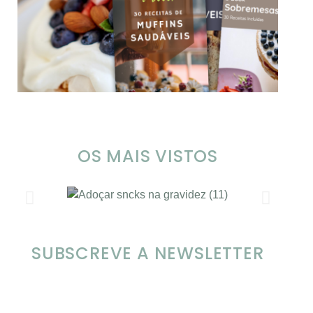
OS MAIS VISTOS
SOMP (SOP): 5 Ideias de Pequenos
Ch
SUBSCREVE A NEWSLETTER
Almoços para o Verão