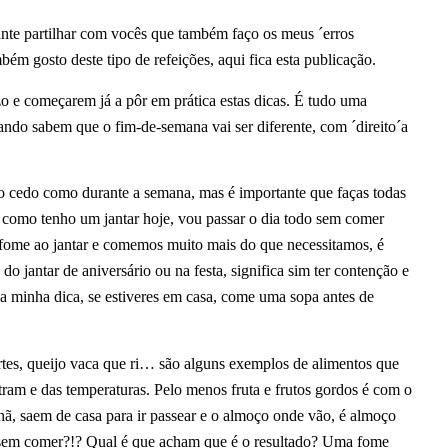
nte partilhar com vocês que também faço os meus ´erros
bém gosto deste tipo de refeições, aqui fica esta publicação.
 e começarem já a pôr em prática estas dicas. É tudo uma
ando sabem que o fim-de-semana vai ser diferente, com ´direito´a
ão cedo como durante a semana, mas é importante que faças todas
h como tenho um jantar hoje, vou passar o dia todo sem comer
e fome ao jantar e comemos muito mais do que necessitamos, é
o jantar de aniversário ou na festa, significa sim ter contenção e
 a minha dica, se estiveres em casa, come uma sopa antes de
urtes, queijo vaca que ri… são alguns exemplos de alimentos que
am e das temperaturas. Pelo menos fruta e frutos gordos é com o
 saem de casa para ir passear e o almoço onde vão, é almoço
o sem comer?!? Qual é que acham que é o resultado? Uma fome