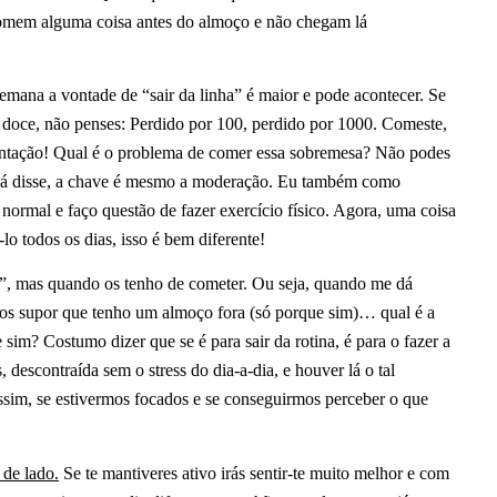
omem alguma coisa antes do almoço e não chegam lá
mana a vontade de “sair da linha” é maior e pode acontecer. Se
 doce, não penses: Perdido por 100, perdido por 1000. Comeste,
entação! Qual é o problema de comer essa sobremesa? Não podes
o já disse, a chave é mesmo a moderação. Eu também como
ormal e faço questão de fazer exercício físico. Agora, uma coisa
o todos os dias, isso é bem diferente!
s”, mas quando os tenho de cometer. Ou seja, quando me dá
mos supor que tenho um almoço fora (só porque sim)… qual é a
sim? Costumo dizer que se é para sair da rotina, é para o fazer a
 descontraída sem o stress do dia-a-dia, e houver lá o tal
sim, se estivermos focados e se conseguirmos perceber o que
 de lado.
Se te mantiveres ativo irás sentir-te muito melhor e com