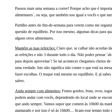
Passou mais uma semana a correr! Porque acho que é importa
alimentares´, ou seja, que também sou igual a vocês e que tam
Partilho antes do fim-de-semana para verem como me organizo
questão de equilíbrio. Por isso mesmo, algumas dicas para qu
alguns erros alimentares.
Mantém as tuas refeições:
Claro que, se calhar não acordas t
as refeições e não 3 durante todo o dia. Não podes pensar ´a
para depois aproveitar´! Se tal acontecer chegamos cheios d
uma verdade. Isto não significa não comer o que está na mesa d
fazer escolhas. O truque está mesmo no equilíbrio. E já sabes
saíres.
Anda sempre com alimentos:
Frutos gordos, fruta, ovos, iog
podem andar com vocês, dependendo do local onde se encontr
que ando sempre. Vamos supor que comem às 10h00 da manhã,
ajantarado e por isso é só às 16h00… ficam esse tempo tod