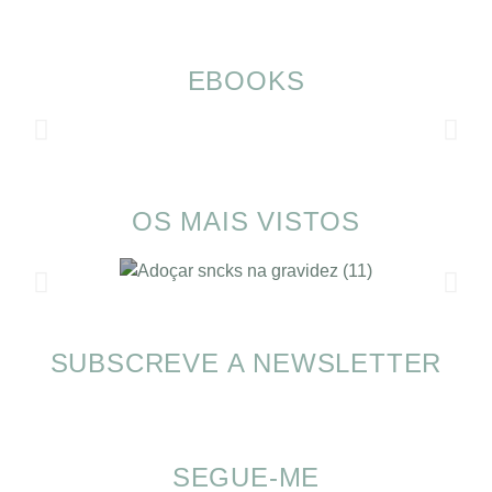
EBOOKS
OS MAIS VISTOS
SUBSCREVE A NEWSLETTER
SOMP (SOP): 5 Ideias de Pequenos Almoços
para o Verão
SEGUE-ME