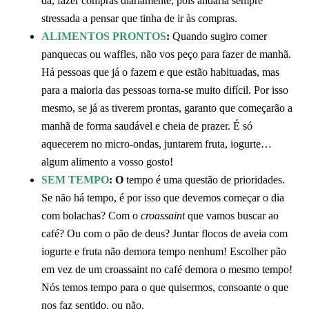
dá, fazer compras diariamente, pois andaria sempre
stressada a pensar que tinha de ir às compras.
ALIMENTOS PRONTOS
:
Quando sugiro comer
panquecas ou waffles, não vos peço para fazer de manhã.
Há pessoas que já o fazem e que estão habituadas, mas
para a maioria das pessoas torna-se muito difícil. Por isso
mesmo, se já as tiverem prontas, garanto que começarão a
manhã de forma saudável e cheia de prazer. É só
aquecerem no micro-ondas, juntarem fruta, iogurte…
algum alimento a vosso gosto!
SEM TEMPO
: O
tempo é uma questão de prioridades.
Se não há tempo, é por isso que devemos começar o dia
com bolachas? Com o
croassaint
que vamos buscar ao
café? Ou com o pão de deus? Juntar flocos de aveia com
iogurte e fruta não demora tempo nenhum! Escolher pão
em vez de um croassaint no café demora o mesmo tempo!
Nós temos tempo para o que quisermos, consoante o que
nos faz sentido, ou não.