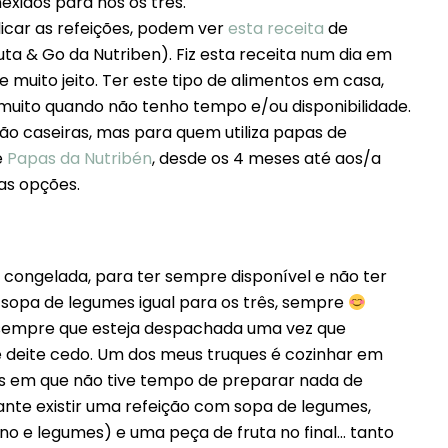
xidos para nós os três.
car as refeições, podem ver
esta receita
de
a & Go da Nutriben). Fiz esta receita num dia em
 muito jeito. Ter este tipo de alimentos em casa,
 muito quando não tenho tempo e/ou disponibilidade.
o caseiras, mas para quem utiliza papas de
e
Papas da Nutribén
, desde os 4 meses até aos/a
as opções.
ongelada, para ter sempre disponível e não ter
sopa de legumes igual para os três, sempre
 sempre que esteja despachada uma vez que
 deite cedo. Um dos meus truques é cozinhar em
as em que não tive tempo de preparar nada de
nte existir uma refeição com sopa de legumes,
ono e legumes) e uma peça de fruta no final… tanto