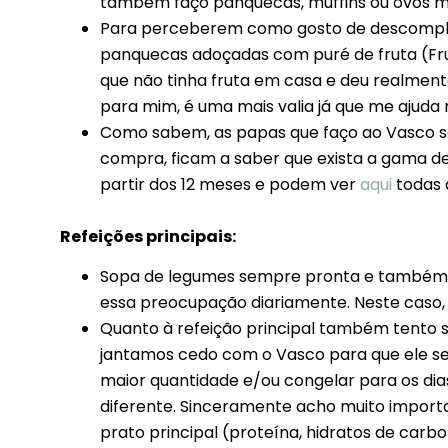
também faço panquecas, muffins ou ovos me
Para perceberem como gosto de descompli
panquecas adoçadas com puré de fruta (Frut
que não tinha fruta em casa e deu realmente
para mim, é uma mais valia já que me ajuda
Como sabem, as papas que faço ao Vasco sã
compra, ficam a saber que exista a gama d
partir dos 12 meses e podem ver
aqui
todas 
Refeições principais:
Sopa de legumes sempre pronta e também c
essa preocupação diariamente. Neste caso, 
Quanto à refeição principal também tento
jantamos cedo com o Vasco para que ele se
maior quantidade e/ou congelar para os di
diferente. Sinceramente acho muito importa
prato principal (proteína, hidratos de carb