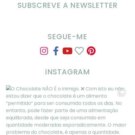
SUBSCREVE A NEWSLETTER
SOMP (SOP): 5 Ideias de Pequenos
Almoços para o Verão
SEGUE-ME
INSTAGRAM