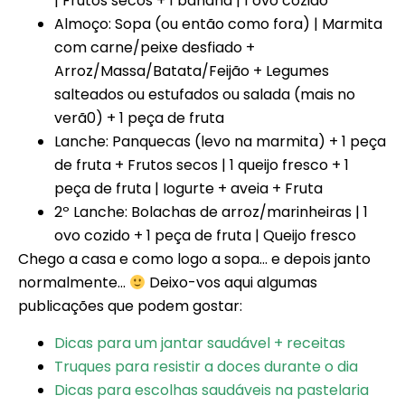
| Frutos secos + 1 banana | 1 ovo cozido
Almoço: Sopa (ou então como fora) | Marmita
com carne/peixe desfiado +
Arroz/Massa/Batata/Feijão + Legumes
salteados ou estufados ou salada (mais no
verã0) + 1 peça de fruta
Lanche: Panquecas (levo na marmita) + 1 peça
de fruta + Frutos secos | 1 queijo fresco + 1
peça de fruta | Iogurte + aveia + Fruta
2º Lanche: Bolachas de arroz/marinheiras | 1
ovo cozido + 1 peça de fruta | Queijo fresco
Chego a casa e como logo a sopa… e depois janto
normalmente…
Deixo-vos aqui algumas
publicações que podem gostar:
Dicas para um jantar saudável + receitas
Truques para resistir a doces durante o dia
Dicas para escolhas saudáveis na pastelaria