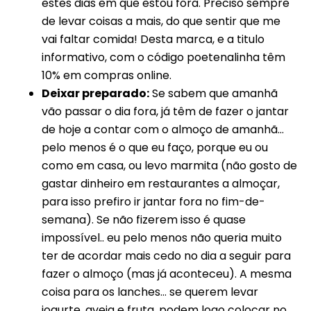
estes dias em que estou fora. Preciso sempre
de levar coisas a mais, do que sentir que me
vai faltar comida! Desta marca, e a titulo
informativo, com o código poetenalinha têm
10% em compras online.
Deixar preparado:
Se sabem que amanhã
vão passar o dia fora, já têm de fazer o jantar
de hoje a contar com o almoço de amanhã…
pelo menos é o que eu faço, porque eu ou
como em casa, ou levo marmita (não gosto de
gastar dinheiro em restaurantes a almoçar,
para isso prefiro ir jantar fora no fim-de-
semana). Se não fizerem isso é quase
impossível.. eu pelo menos não queria muito
ter de acordar mais cedo no dia a seguir para
fazer o almoço (mas já aconteceu). A mesma
coisa para os lanches… se querem levar
iogurte, aveia e fruta, podem logo colocar no