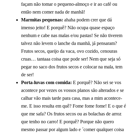
façam não tomar o pequeno-almoço e ir ao café ou
então nem comer nada de manhã!
Marmitas pequenas:
ahaha podem crer que dá
imenso jeito! E porquê? Não ocupa quase espaço
nenhum e cabe nas malas e/ou pastas! Se não tiverem
talvez não levem o lanche da manhã, já pensaram?
Frutos secos, queijo da vaca, ovo cozido, cenouras
cruas… tantaaa coisa que pode ser! Nem que seja só
pegar no saco dos frutos secos e colocar na mala, tem
de ser!
Porta-luvas com comida:
E porquê? Não sei se vos
acontece por vezes os vossos planos são alterados e se
calhar vão mais tarde para casa, mas a mim acontece-
me. E isso resulta em quê? Fome fome fome! E o que é
que me safa? Os frutos secos ou as bolachas de arroz
que tenho no carro! E porquê? Porque não quero
mesmo passar por algum lado e ´comer qualquer coisa