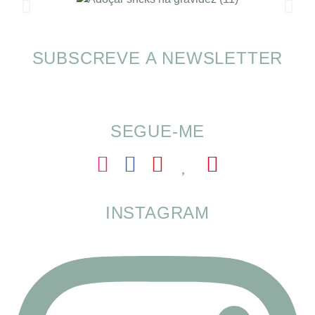
SUBSCREVE A NEWSLETTER
SOMP (SOP): 5 Ideias de Pequenos Almoços
para o Verão
SEGUE-ME
INSTAGRAM