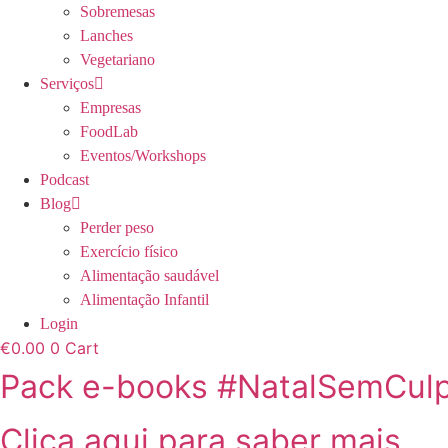
Sobremesas
Lanches
Vegetariano
Serviços
Empresas
FoodLab
Eventos/Workshops
Podcast
Blog
Perder peso
Exercício físico
Alimentação saudável
Alimentação Infantil
Login
€
0.00
0
Cart
Pack e-books #NatalSemCul
Clica aqui para saber mais