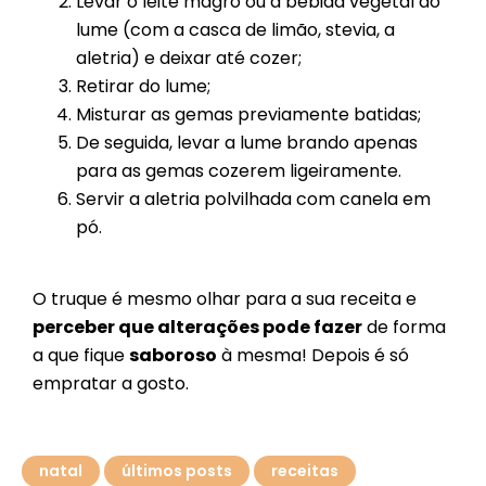
Levar o leite magro ou a bebida vegetal ao
lume (com a casca de limão, stevia, a
aletria) e deixar até cozer;
Retirar do lume;
Misturar as gemas previamente batidas;
De seguida, levar a lume brando apenas
para as gemas cozerem ligeiramente.
Servir a aletria polvilhada com canela em
pó.
O truque é mesmo olhar para a sua receita e
perceber que alterações pode fazer
de forma
a que fique
saboroso
à mesma! Depois é só
empratar a gosto.
natal
últimos posts
receitas