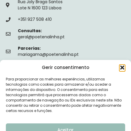
Rua Joly Braga Santos
Lote N 1600 123 Lisboa
+351 927 508 410
Consultas:
geral@poetenalinha.pt
Parcerias:
mariagama@poetenalinha.pt
Gerir consentimento
INFORMAÇÕES LEGAIS
Para proporcionar as melhores experiências, utilizamos
Política de privacidade
tecnologias como cookies para armazenar e/ou aceder a
informações do dispositivo. O consentimento para estas
Termos e Condições
tecnologias permitirá que processemos dados como o
comportamento de navegação ou IDs exclusivos neste site. Não
Livro de reclamações
consentir ou retirar o consentimento pode afetar negativamente
certos recursos e funções.
Nº de Registo da ERS: E149128
Aceitar