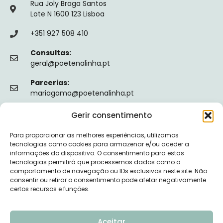
Rua Joly Braga Santos
Lote N 1600 123 Lisboa
+351 927 508 410
Consultas:
geral@poetenalinha.pt
Parcerias:
mariagama@poetenalinha.pt
Gerir consentimento
INFORMAÇÕES LEGAIS
Para proporcionar as melhores experiências, utilizamos
Política de privacidade
tecnologias como cookies para armazenar e/ou aceder a
informações do dispositivo. O consentimento para estas
Termos e Condições
tecnologias permitirá que processemos dados como o
comportamento de navegação ou IDs exclusivos neste site. Não
Livro de reclamações
consentir ou retirar o consentimento pode afetar negativamente
certos recursos e funções.
Nº de Registo da ERS: E149128
Aceitar