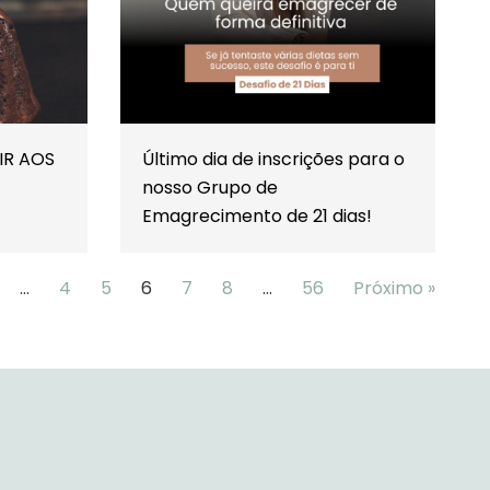
IR AOS
Último dia de inscrições para o
nosso Grupo de
Emagrecimento de 21 dias!
…
4
5
6
7
8
…
56
Próximo »