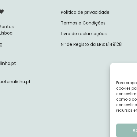
Política de privacidade
Termos e Condições
 Santos
 Lisboa
Livro de reclamações
Nº de Registo da ERS: E149128
10
inha.pt
tenalinha.pt
Para propo
cookies pa
consentime
como o com
consentir 
recursos e
A