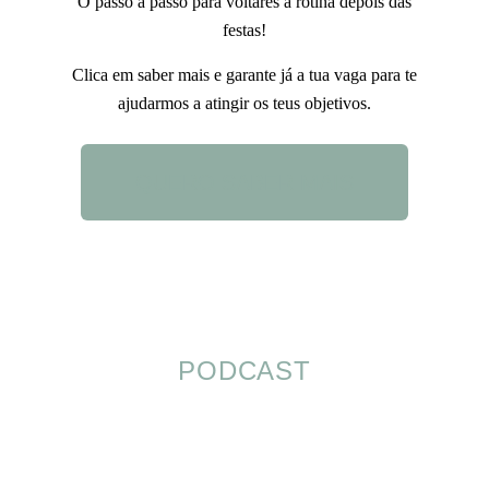
O passo a passo para voltares à rotina depois das
festas!
Clica em saber mais e garante já a tua vaga para te
ajudarmos a atingir os teus objetivos.
QUERO SABER MAIS
PODCAST