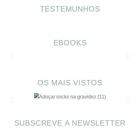
TESTEMUNHOS
EBOOKS
OS MAIS VISTOS
SUBSCREVE A NEWSLETTER
SOMP (SOP): 5 Ideias de Pequenos Almoços
para o Verão