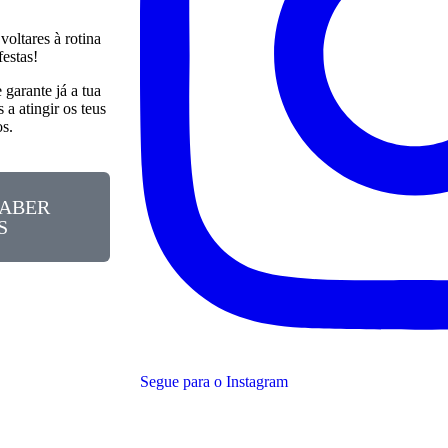
voltares à rotina
festas!
 garante já a tua
 a atingir os teus
os.
SABER
S
Segue para o Instagram