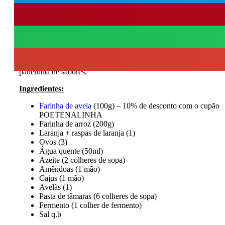
Não aprecio bolo rei, mas sim bolo rainha, e por isso mesmo se 
comprar é sempre uma solução experimentarem fazer em casa! 
gostar.
Experimentem é antes do Natal para terem a certeza de que todos
Sendo este um mês tão especial, preparei um pacote de
ebooks c
truques e dicas
para um natal mais saudável, incluindo diversas re
panelinha de sabores.
Ingredientes:
Farinha de aveia
(100g) – 10% de desconto com o cupão
POETENALINHA
Farinha de arroz (200g)
Laranja + raspas de laranja (1)
Ovos (3)
Água quente (50ml)
Azeite (2 colheres de sopa)
Amêndoas (1 mão)
Cajus (1 mão)
Avelãs (1)
Pasta de tâmaras (6 colheres de sopa)
Fermento (1 colher de fermento)
Sal q.b