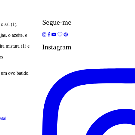
O que comer no verão para apoiar a
Segue-me
o sal (1).
as, o azeite, e
Instagram
ra mistura (1) e
os
 um ovo batido.
atal