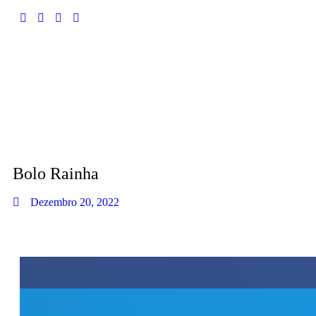
Bolo Rainha
Dezembro 20, 2022
Pessoal, a receita do BOLO RAINHA aqui em casa foi aprovado
adorei!