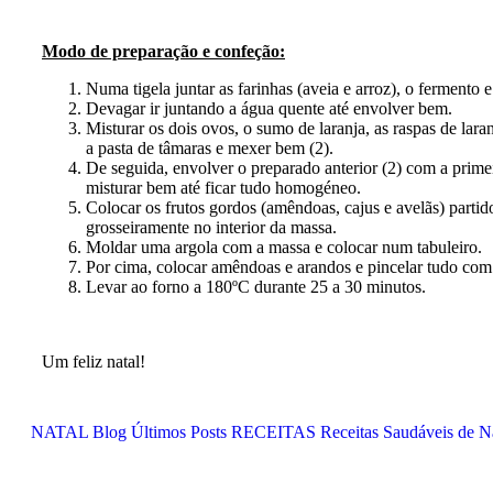
Modo de preparação e confeção:
Numa tigela juntar as farinhas (aveia e arroz), o fermento e 
Devagar ir juntando a água quente até envolver bem.
Misturar os dois ovos, o sumo de laranja, as raspas de laranj
a pasta de tâmaras e mexer bem (2).
De seguida, envolver o preparado anterior (2) com a primei
misturar bem até ficar tudo homogéneo.
Colocar os frutos gordos (amêndoas, cajus e avelãs) partid
grosseiramente no interior da massa.
Moldar uma argola com a massa e colocar num tabuleiro.
Por cima, colocar amêndoas e arandos e pincelar tudo com
Levar ao forno a 180ºC durante 25 a 30 minutos.
Um feliz natal!
NATAL
Blog
Últimos Posts
RECEITAS
Receitas Saudáveis de N