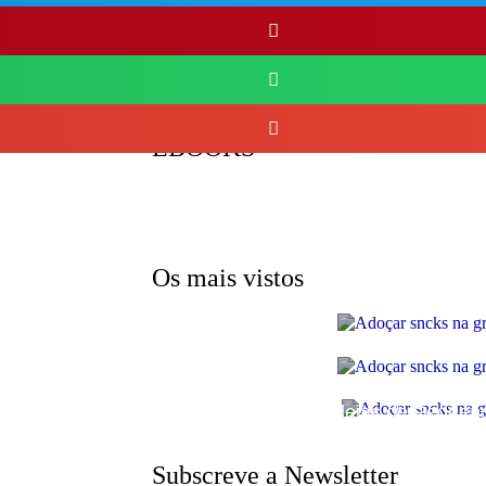
não quiserem
Acho que vão
TESTEMUNHOS
 vão gostar!
om diversos
ceitas da
EBOOKS
Os mais vistos
SOMP (SOP): 5 Ideias de Pequeno
Checklist de férias na gravidez
Subscreve a Newsletter