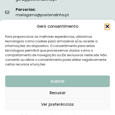
Parcerias:
mariagama@poetenalinha.pt
Gerir consentimento
INFORMAÇÕES LEGAIS
Para proporcionar as melhores experiências, utilizamos
Política de privacidade
tecnologias como cookies para armazenar e/ou aceder a
informações do dispositivo. O consentimento para estas
Termos e Condições
tecnologias permitirá que processemos dados como o
comportamento de navegação ou IDs exclusivos neste site. Não
Livro de reclamações
consentir ou retirar o consentimento pode afetar negativamente
certos recursos e funções.
Nº de Registo da ERS: E149128
Aceitar
Recusar
© 2026 PÕE-TE NA LINHA - DESENVOLVIDO POR
Ver preferências
UPSCAPE STUDIO
Precisas de ajuda?