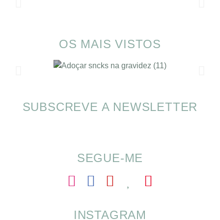
OS MAIS VISTOS
SUBSCREVE A NEWSLETTER
SOMP (SOP): 5 Ideias de Pequenos Almoços
para o Verão
SEGUE-ME
INSTAGRAM