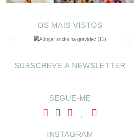
OS MAIS VISTOS
SUBSCREVE A NEWSLETTER
SOMP (SOP): 5 Ideias de Pequenos Almoços
para o Verão
SEGUE-ME
INSTAGRAM