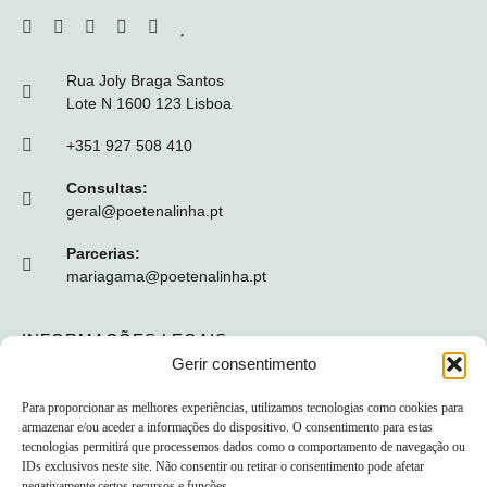
Rua Joly Braga Santos
Lote N 1600 123 Lisboa
+351 927 508 410
Consultas:
geral@poetenalinha.pt
Parcerias:
mariagama@poetenalinha.pt
INFORMAÇÕES LEGAIS
Gerir consentimento
Política de privacidade
Para proporcionar as melhores experiências, utilizamos tecnologias como cookies para
Termos e Condições
armazenar e/ou aceder a informações do dispositivo. O consentimento para estas
tecnologias permitirá que processemos dados como o comportamento de navegação ou
Livro de reclamações
IDs exclusivos neste site. Não consentir ou retirar o consentimento pode afetar
negativamente certos recursos e funções.